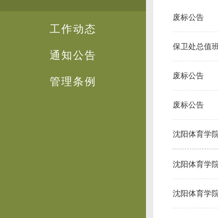
废标公告
工作动态
保卫处总值
通知公告
废标公告
管理条例
废标公告
沈阳体育学
沈阳体育学
沈阳体育学